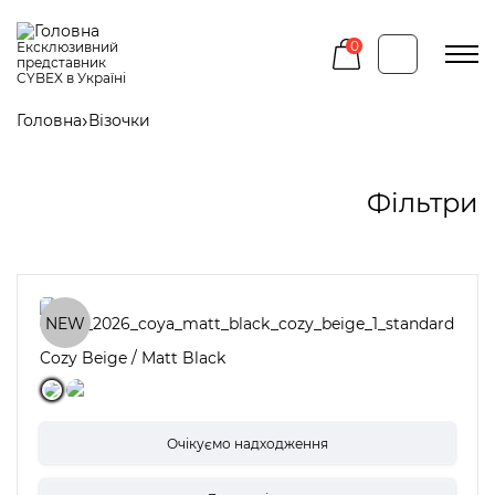
Перейти
до
основного
0
Ексклюзивний
вмісту
представник
CYBEX в Україні
Головна
Візочки
Рядок
навіґації
Фільтри
NEW
Cozy Beige / Matt Black