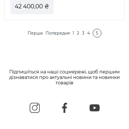
42 400,00 ₴
Розбивка
Перша
Перша
Попередня
Попередня
Page
1
Page
2
Page
3
Page
4
Поточна
5
на
сторінка
сторінка
сторінка
сторінки
Підпишіться на наші соцмережі, щоб першим
дізнаватися про актуальні новини та новинки
товарів