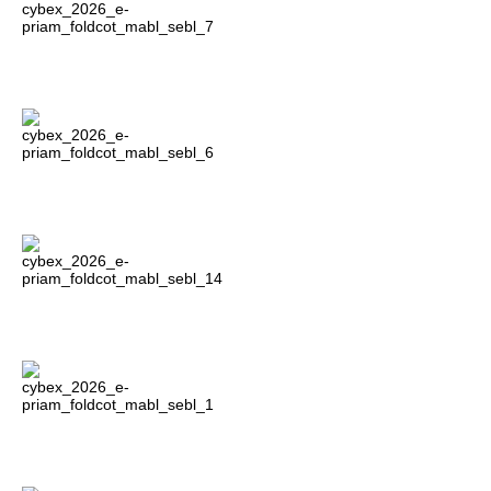
Всi автокрісла Platinum