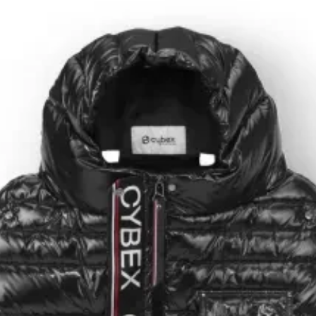
Люлька Cot S Lux
від народження до 6 місяців
Візок Balios S Lux
від народження до 4 років
Візок Balios S 3в1
від народження
Візок e-Gazelle S
для двійні або погодок
Візок Gazelle S