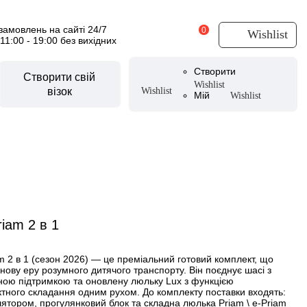
амовлень на сайті 24/7
0
Wishlist
 11:00 - 19:00 без вихідних
Створити
Створити свій
Wishlist
візок
Wishlist
Мій
Wishlist
суари для візочків
CYBEX Urban Mobility
уари літні
и
вики
CYBEX by Alec Voelkel ROCKSTAR
riam 2 в 1
ери
тери
m 2 в 1 (сезон 2026) — це преміальний готовий комплект, що
аксесуари
нову еру розумного дитячого транспорту. Він поєднує шасі з
ною підтримкою та оновлену люльку Lux з функцією
 для ніг
тного складання одним рухом. До комплекту поставки входять:
лятором, прогулянковий блок та складна люлька Priam \ e-Priam