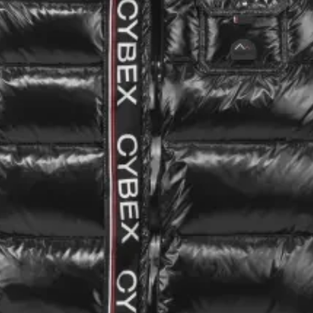
від народження до 4 років
Люлька Gazelle S
від народження до 6 місяців
Прогулянковий блок Gazelle S
з 6 місяців до 4 років
Візок Eezy S Twist +2
з 6 місяців до 4 років
Візок 2 в 1 Eos Lux