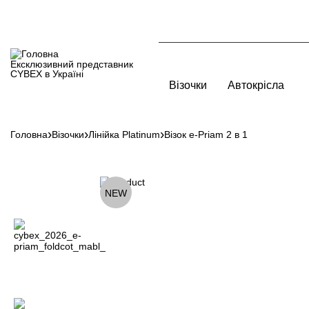
Перейти
до
основного
вмісту
Ексклюзивний представник
Main
CYBEX в Україні
navigation
Візочки
Автокрісла
Аксесуари для а
Головна
Візочки
Лінійка Platinum
Візок e-Priam 2 в 1
Рядок
CYBEX Rebellious Luxury
навіґації
Аксесуари літні
Інші аксесуари
NEW
Чохли для ніг
CYBEX CAR від Jeremy Scott