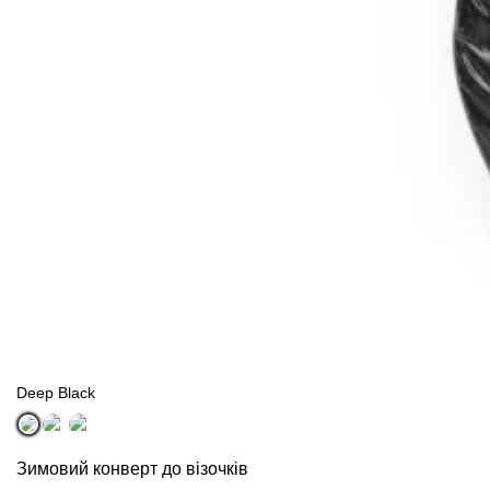
Всi візочки Gold
Deep Black
Зимовий конверт до візочків