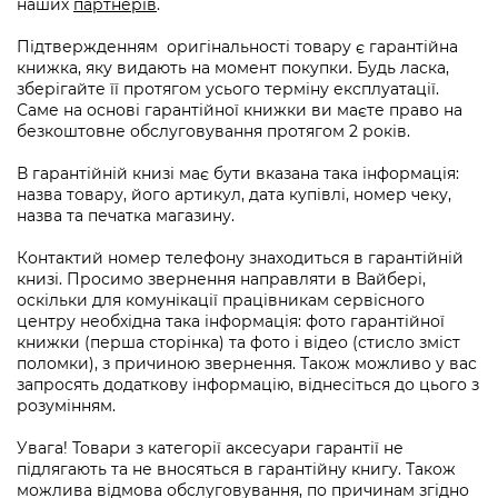
наших
партнерів
.
Підтвержденням оригінальності товару є гарантійна
книжка, яку видають на момент покупки. Будь ласка,
зберігайте її протягом усього терміну експлуатації.
Саме на основі гарантійної книжки ви маєте право на
безкоштовне обслуговування протягом 2 років.
В гарантійній книзі має бути вказана така інформація:
назва товару, його артикул, дата купівлі, номер чеку,
назва та печатка магазину.
Контактий номер телефону знаходиться в гарантійній
книзі. Просимо звернення направляти в Вайбері,
оскільки для комунікації працівникам сервісного
центру необхідна така інформація: фото гарантійної
книжки (перша сторінка) та фото і відео (стисло зміст
поломки), з причиною звернення. Також можливо у вас
запросять додаткову інформацію, віднесіться до цього з
розумінням.
Увага! Товари з категорії аксесуари гарантії не
підлягають та не вносяться в гарантійну книгу. Також
можлива відмова обслуговування, по причинам згідно