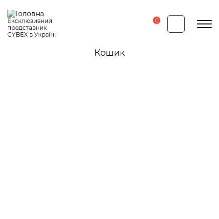
Перейти
до
основного
0
Ексклюзивний
вмісту
представник
CYBEX в Україні
Кошик