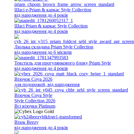
Шасі e-Priam & каркас Style Collection
від народження до 4 років
Шасі Priam & каркас Style Collection
від народження до 4 років
Люлька складана Priam Style Collection
від народження до 6 місяців
Текстиль для прогулянкового блоку Priam Style
від народження до 4 років
Візочок Coya 2026
для подорожей, від народження
Візочок Coya Style
Style Collection 2026
Всi візочки Platinum
Візок Beezy
від народження до 4 років