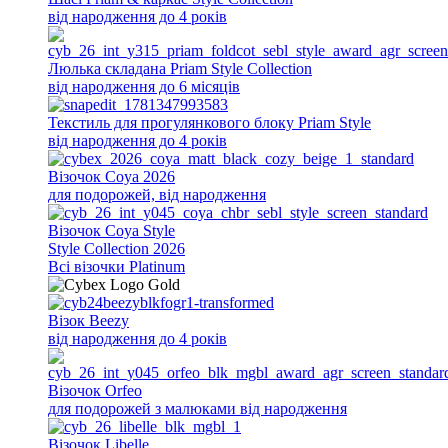
від народження до 4 років
Люлька складана Priam Style Collection
від народження до 6 місяців
Текстиль для прогулянкового блоку Priam Style
від народження до 4 років
Візочок Coya 2026
для подорожей, від народження
Візочок Coya Style
Style Collection 2026
Всi візочки Platinum
Візок Beezy
від народження до 4 років
Візочок Orfeo
для подорожей з малюками від народження
Візочок Libelle