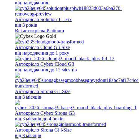
від народження
Автокрісло Solution T i-Fix
від 3 років
Всi автокрісла Platinum
Автокрісло Cloud G i-Size
від народження до 1 року
Автокрісло Cybex Cloud G3
від народження до 12 місяців
Автокрісло Sirona G i-Size
від 3 місяців
Автокрісло Cybex Sirona G3
від 3 місяців до 4 років
Автокрісло Sirona Gi i-Size
від 3 місяців