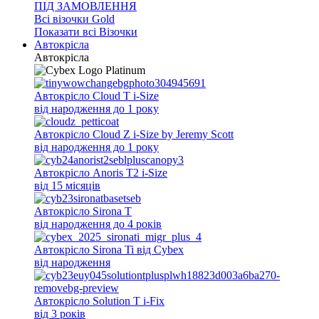
ПІД ЗАМОВЛЕННЯ
Всi візочки Gold
Показати всі Візочки
Автокрісла
Автокрісла
Автокрісло Cloud T i-Size
від народження до 1 року
Автокрісло Cloud Z i-Size by Jeremy Scott
від народження до 1 року
Автокрісло Anoris T2 i-Size
від 15 місяців
Автокрісло Sirona T
від народження до 4 років
Автокрісло Sirona Ti від Cybex
від народження
Автокрісло Solution T i-Fix
від 3 років