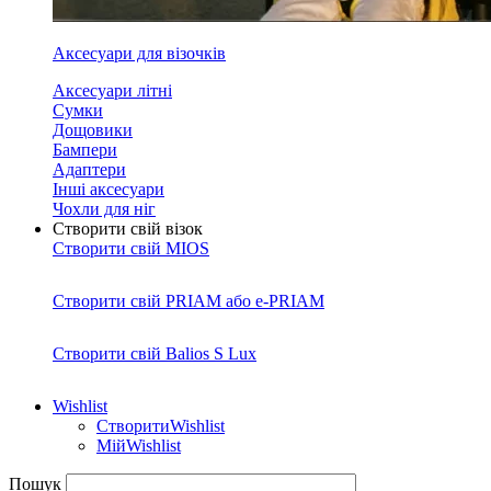
Аксесуари для візочків
Аксесуари літні
Сумки
Дощовики
Бампери
Адаптери
Інші аксесуари
Чохли для ніг
Створити свій візок
Створити свій MIOS
Створити свій PRIAM або e-PRIAM
Створити свій Balios S Lux
Wishlist
Створити
Wishlist
Мій
Wishlist
Пошук