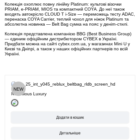
Колекція охоплює повну лінійку Platinum: культові візочки
PRIAM, e-PRIAM, MIOS та компактний COŸA. До неї також
входять автокрісло CLOUD T i-Size — переможець тесту ADAC,
перенаска COŸA Carrier, теплий чохол для ніжок Platinum та
абсолютна новинка — Belt Bag сумка на пояс у деніm-стилі.
Колекція представлена компанією
BBG (Best Business Group)
— єдиним офіційним дистрибютором CYBEX в Україні.
Придбати можна на сайті
cybex.com.ua
, у магазинах Mini U у
Києві та Дніпрі, а також у
наших офіційних партнерів
по всій
Україні.
NEW
Rebellious Luxury
Детальніше