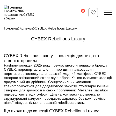
Перейти
до
основного
0
Ексклюзивний
вмісту
представник CYBEX
в Україні
Головна
Колекції
CYBEX Rebellious Luxury
Рядок
навіґації
CYBEX Rebellious Luxury
Відеофайл
CYBEX Rebellious Luxury — колекція для тих, хто
створює правила
Fashion-колекція 2025 року преміального німецького бренду
CYBEX, перевертає уявлення про дитячі аксесуари і
перетворює коляску на справжній модний маніфест. CYBEX
створює впізнаваний street-style образ. Кожен елемент колекції
продуманий до дрібниць. Сонцезахисний капюшон
трансформується для додаткового захисту. Утилітарні кишені
створені для зручності міських прогулянок. Металеві застібки
підкреслюють індиго-фон. Щільна контрастна строчка та
структуровані силуети передають характер без компромісів —
ніякої мішури, тільки справжній rebellious стиль.
Що входить до колекції CYBEX Rebellious Luxury: