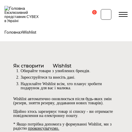
Перейти
до
основного
0
Ексклюзивний
вмісту
представник CYBEX
в Україні
Головна
Wishlist
Рядок
навіґації
Як створити
Wishlist
Обирайте товари з улюблених брендів.
Зареєструйтеся та внесіть дані.
Надсилайте Wishlist всім, хто планує зробити
подарунок для вас і малюка.
Wishlist автоматично оновлюється після будь-яких змін
(резерв, зняття резерву, додавання нових товарів).
Щойно хтось зарезервує товар зі списку - ви отримаєте
повідомлення на електронну пошту.
* Якщо потрібна допомога у формуванні Wishlist, ми з
радістю
проконсультуємо.