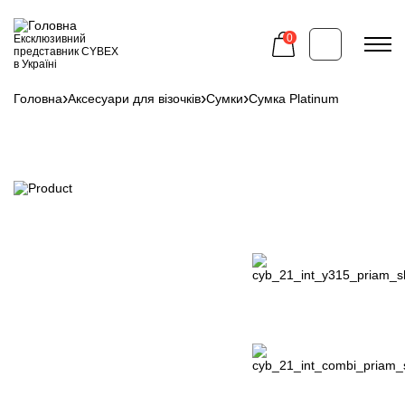
Перейти
до
основного
0
Ексклюзивний
вмісту
представник CYBEX
в Україні
Головна
Аксесуари для візочків
Сумки
Сумка Platinum
Рядок
навіґації