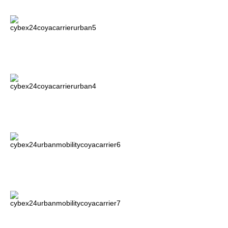
Всi автокрісла Platinum