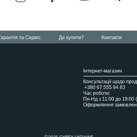
Люлька Cot S Lux
від народження до 6 місяців
Візок Balios S Lux
Гарантія та Сервіс
Де купити?
Контакти
від народження до 4 років
Візок Balios S 3в1
Інтернет-магазин
від народження
Консультації щодо прод
+380 67 555 94 83
Час роботи:
Пн-Нд з 11:00 до 19:00 
Візок e-Gazelle S
Оформлення замовлень 
для двійні або погодок
Візок Gazelle S
Ⓒ2026 CYBEX UKRAINE