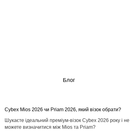
Автокрісло Sirona Gi i-Size
Візочок Coya Style
від 3 місяців
Style Collection 2026
Автокрісло Pallas G3
від 15 місяців
Візок Beezy
Автокрісло Solution G2
Блог
від народження до 4 років
від 3 до 12 років
Візочок Orfeo
Автокрісло Aton B2 i-Size
Cybex Mios 2026 чи Priam 2026, який візок обрати?
для подорожей з малюками від народження
від народження
Шукаєте ідеальний преміум-візок Cybex 2026 року і не
можете визначитися між Mios та Priam?