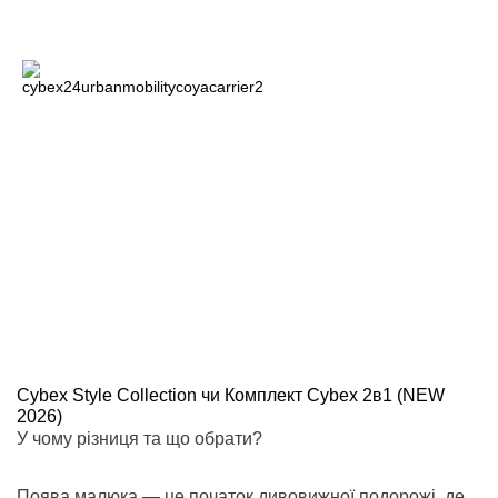
Всi візочки Platinum
Cybex Style Collection чи Комплект Cybex 2в1 (NEW
2026)
У чому різниця та що обрати?
Поява малюка — це початок дивовижної подорожі, де