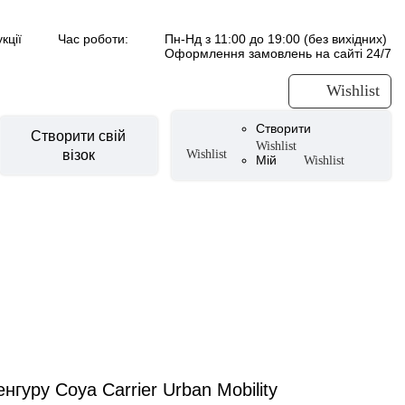
кції
Час роботи:
Пн-Нд з 11:00 до 19:00 (без вихідних)
Оформлення замовлень на сайті 24/7
Wishlist
Створити
Створити свій
Wishlist
візок
Wishlist
Мій
Wishlist
суари для візочків
CYBEX Urban Mobility
уари літні
и
вики
CYBEX by Alec Voelkel ROCKSTAR
ери
тери
аксесуари
 для ніг
нгуру Coya Carrier Urban Mobility