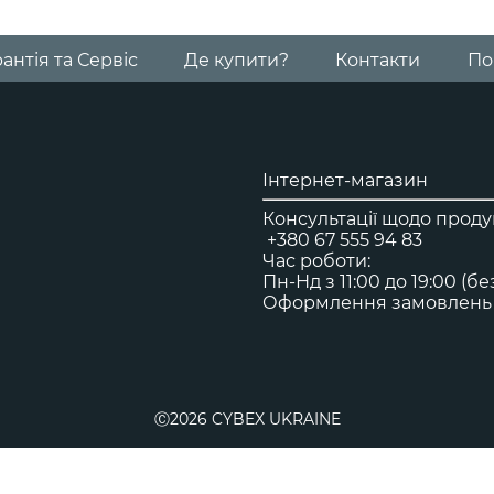
Візочок Libelle
для подорожей з малюками від 6 місяців
антія та Сервіс
Де купити?
Контакти
По
Візочок Agis
Візочок для подорожей
Інтернет-магазин
Консультації щодо продук
+380 67 555 94 83
Візок Melio Carbon
Час роботи:
Пн-Нд з 11:00 до 19:00 (б
з 6 місяців до 4 років
Оформлення замовлень н
Люлька Cybex Melio
від народження до 6 місяців
Ⓒ2026 CYBEX UKRAINE