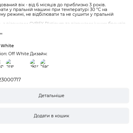
ваний вік - від 6 місяців до приблизно 3 років.
ати у пральній машині при температурі 30 °C на
му режимі, не відбілювати та не сушити у пральній
ь з візочками CYBEX Platinum та візочками інших брендів.
..
анина - 97% поліестер, 3% поліамід
 100% поліестер
 White
 - 100% поліестер
ion: Off White
Дизайн:
23000717
Детальніше