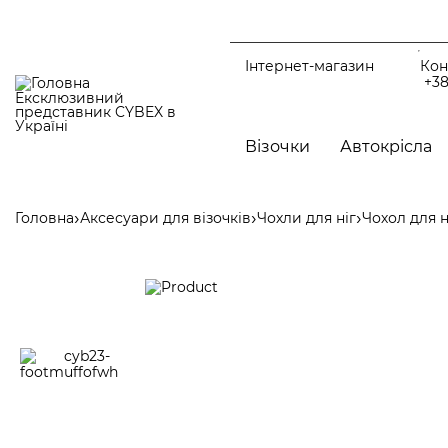
Перейти
до
основного
вмісту
Інтернет-магазин
Кон
+38
Ексклюзивний
представник CYBEX в
Україні
Main
navigation
Візочки
Автокрісла
Аксесуари д
CYBEX Rebellious Luxury
Головна
Аксесуари для візочків
Чохли для ніг
Чохол для н
Рядок
Аксесуари літ
навіґації
Інші аксесуар
Чохли для ніг
CYBEX CAR від Jeremy Scott