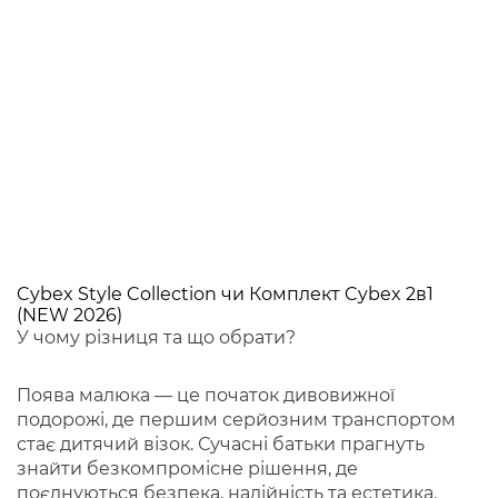
Cybex Style Collection чи Комплект Cybex 2в1
(NEW 2026)
У чому різниця та що обрати?
Поява малюка — це початок дивовижної
подорожі, де першим серйозним транспортом
стає дитячий візок. Сучасні батьки прагнуть
знайти безкомпромісне рішення, де
поєднуються безпека, надійність та естетика.