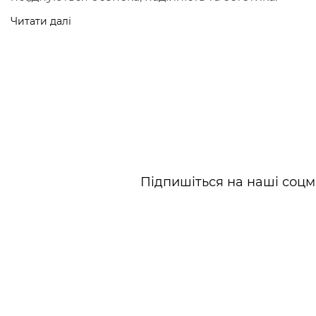
Читати далі
Всi візочки Platinum
Підпишіться на наші соцм