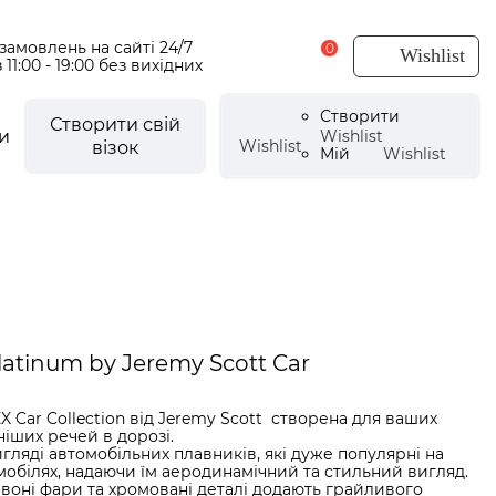
амовлень на сайті 24/7
0
Wishlist
 11:00 - 19:00 без вихідних
Створити
Створити свій
и
Wishlist
Wishlist
візок
Мій
Wishlist
есуари для візочків
CYBEX Urban Mobility
есуари літні
мки
щовики
CYBEX by Alec Voelkel ROCKSTAR
atinum by Jeremy Scott Car
мпери
аптери
 Car Collection від Jeremy Scott створена для ваших
e
і аксесуари
іших речей в дорозі.
гляді автомобільних плавників, які дуже популярні на
ли для ніг
мобілях, надаючи їм аеродинамічний та стильний вигляд.
рвоні фари та хромовані деталі додають грайливого