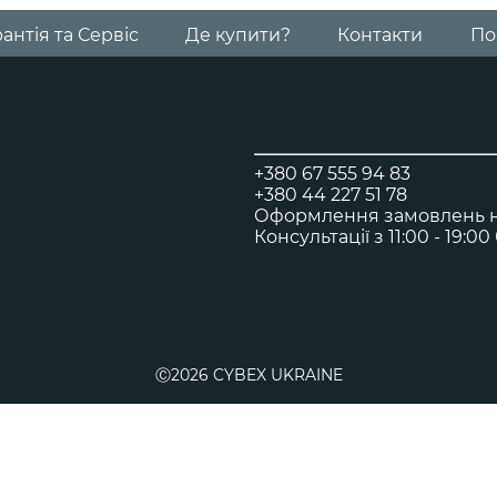
Візочок Libelle
антія та Сервіс
Де купити?
Контакти
По
для подорожей з малюками від 6 місяців
Візочок Agis
Візочок для подорожей
+380 67 555 94 83
+380 44 227 51 78
Оформлення замовлень на
Консультації з 11:00 - 19:0
Візок Melio Carbon
з 6 місяців до 4 років
Люлька Cybex Melio
Ⓒ2026 CYBEX UKRAINE
від народження до 6 місяців