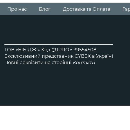
Всi автокрісла Gold
Про нас
Блог
Доставка та Оплата
Гар
ТОВ «БІБІДЖІ» Код ЄДРПОУ 39554508
Ексклюзивний представник CYBEX в Україні
Повні реквізити на сторінці
Контакти