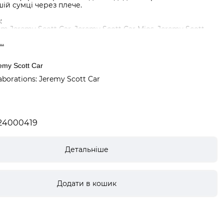
ій сумці через плече.
:
am Jeremy Scott Car, Jeremy Scott Car Mios, Jeremy Scott
..
 100% поліестер
emy Scott Car
aborations: Jeremy Scott Car
24000419
Детальніше