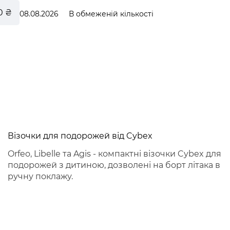
0 ₴
08.08.2026
В обмеженій кількості
le
Візочки для подорожей від Cybex
Orfeo, Libelle та Agis - компактні візочки Cybex для
подорожей з дитиною, дозволені на борт літака в
ручну поклажу.