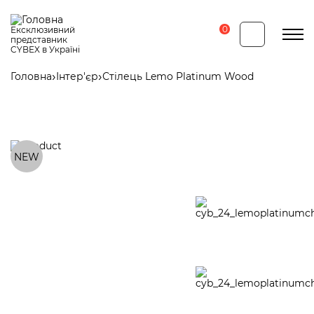
Перейти
до
основного
0
Ексклюзивний
вмісту
представник
CYBEX в Україні
Головна
Інтер'єр
Стілець Lemo Platinum Wood
Рядок
навіґації
NEW