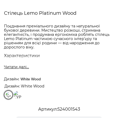
Стілець Lemo Platinum Wood
Поєднання преміального дизайну та натуральної
букової деревини. Мистецтво розкоші, стримана
елегантність, і продумана ергономіка роблять стілець
Lemo Platinum частиною сучасного інтер’єру та
рішенням для всієї родини — від народження до
дорослого віку.
Характеристики
Лінійка: Lemo Platinum
Читати далi...
Колір: Black Wood \ White Wood
Матеріал: бук
Вік: від 3 років
Дизайн
White Wood
Максимальне навантаження: 120 кг
Розміри: 59,1 см х 46,8 см х 83,2 см
Дизайн: White Wood
Вага: 8,1 кг
Регулювання: сидіння, підніжка
Бренд: Cybex
Виробництво: Європа
Артикул
524001543
Особливості та основний функціонал