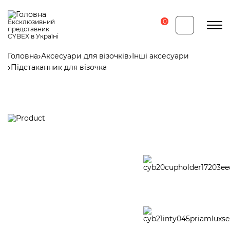
Перейти
до
основного
0
Ексклюзивний
вмісту
представник
CYBEX в Україні
Головна
Аксесуари для візочків
Інші аксесуари
Рядок
Підстаканник для візочка
навіґації