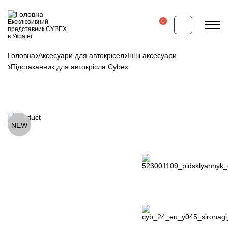
Перейти
до
основного
0
Ексклюзивний
вмісту
представник CYBEX
в Україні
Головна
Аксесуари для автокрісел
Інші аксесуари
Рядок
Підстаканник для автокрісла Cybex
навіґації
NEW