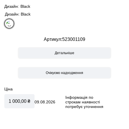
Pallas G i-Size
Дизайн
Black
Pallas S-Fix
Solution T i-Fix
Дизайн: Black
Solution G i-Fix
Solution S2 i-Fix
Артикул
523001109
Детальніше
Ціна
Інформація по
1 000,00 ₴
09.08.2026
строкам наявності
потребує уточнення