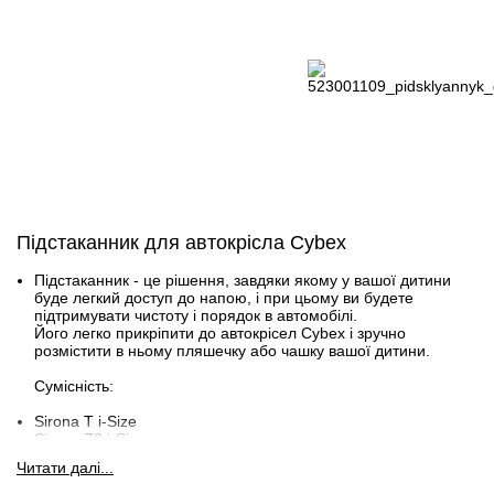
Підстаканник для автокрісла Cybex
Підстаканник - це рішення, завдяки якому у вашої дитини
буде легкий доступ до напою, і при цьому ви будете
підтримувати чистоту і порядок в автомобілі.
Його легко прикріпити до автокрісел Cybex і зручно
розмістити в ньому пляшечку або чашку вашої дитини.
Сумісність:
Sirona T i-Size
Sirona Z2 i-Size
Sirona G i-Size / Sirona Gi i-Size
Читати далi...
Anoris T2 i-Size / Anoris T i-Size
Sirona SX2 i-Size