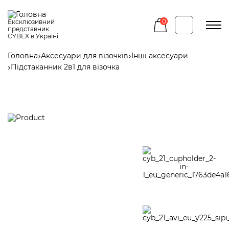
Перейти
до
основного
0
Ексклюзивний
вмісту
представник
CYBEX в Україні
Головна
Аксесуари для візочків
Інші аксесуари
Рядок
Підстаканник 2в1 для візочка
навіґації