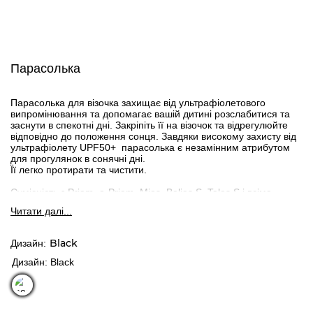
Парасолька
Парасолька для візочка захищає від ультрафіолетового
випромінювання та допомагає вашій дитині розслабитися та
заснути в спекотні дні. Закріпіть її на візочок та відрегулюйте
відповідно до положення сонця. Завдяки високому захисту від
ультрафіолету UPF50+ парасолька є незамінним атрибутом
для прогулянок в сонячні дні.
Її легко протирати та чистити.
Сумісність з Priam, e-Priam, Mios, Balios S, Talos S і всіма
моделями Eezy S.
Читати далi...
Black
Дизайн
Дизайн: Black