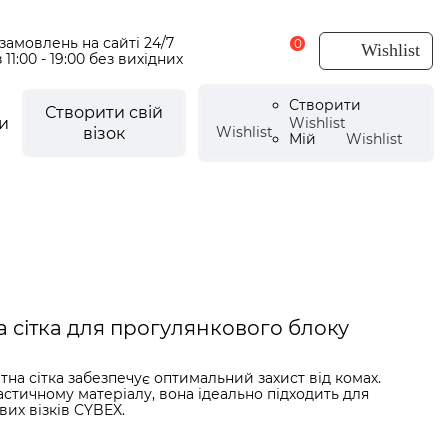
амовлень на сайті 24/7
0
Wishlist
 11:00 - 19:00 без вихідних
Створити
Створити свій
и
Wishlist
Wishlist
візок
Мій
Wishlist
есуари для візочків
CYBEX Urban Mobility
есуари літні
мки
щовики
CYBEX by Alec Voelkel ROCKSTAR
а сітка для прогулянкового блоку
мпери
аптери
на сітка забезпечує оптимальний захист від комах.
e
і аксесуари
стичному матеріалу, вона ідеально підходить для
их візків CYBEX.
ли для ніг