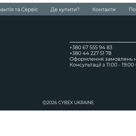
Візочок Libelle
антія та Сервіс
Де купити?
Контакти
По
для подорожей з малюками від 6 місяців
Візочок Agis
Візочок для подорожей
+380 67 555 94 83
+380 44 227 51 78
Оформлення замовлень на
Консультації з 11:00 - 19:0
Візок Melio Carbon
з 6 місяців до 4 років
Люлька Cybex Melio
Ⓒ2026 CYBEX UKRAINE
від народження до 6 місяців