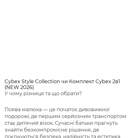
Cybex Style Collection чи Комплект Cybex 2в1
(NEW 2026)
У чому різниця та що обрати?
Поява малюка — це початок дивовижної
подорожі, де першим серйозним транспортом
стає дитячий візок. Сучасні батьки прагнуть
знайти безкомпромісне рішення, де
поєднуються безпека, надійність та естетика.