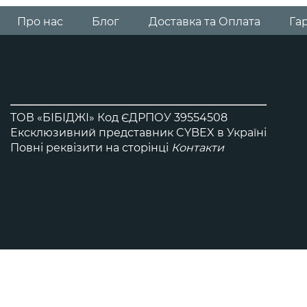
Всi автокрісла Gold
Про нас
Блог
Доставка та Оплата
Гар
ТОВ «БІБІДЖІ» Код ЄДРПОУ 39554508
Ексклюзивний представник CYBEX в Україні
Повні реквізити на сторінці
Контакти