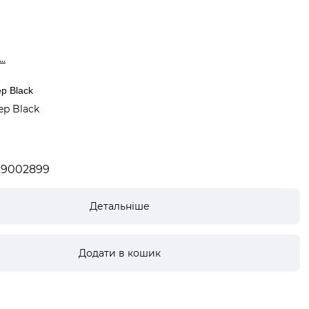
..
p Black
ep Black
19002899
Детальніше