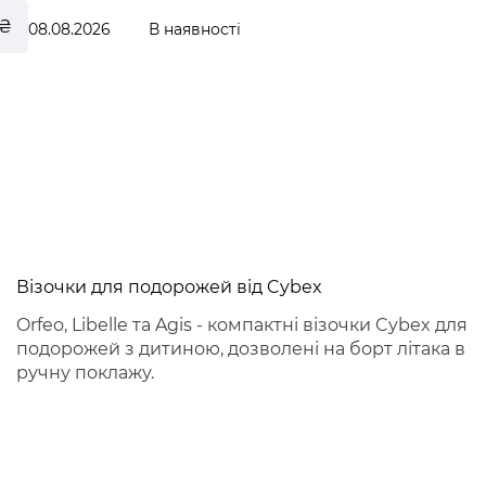
 ₴
08.08.2026
В наявності
le
Візочки для подорожей від Cybex
Orfeo, Libelle та Agis - компактні візочки Cybex для
подорожей з дитиною, дозволені на борт літака в
ручну поклажу.