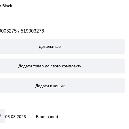
 Black
CYBEX by Alec Voelkel ROCKSTAR
9003275
519003276
Детальніше
Додати товар до свого комплекту
₴
06.08.2026
В наявності