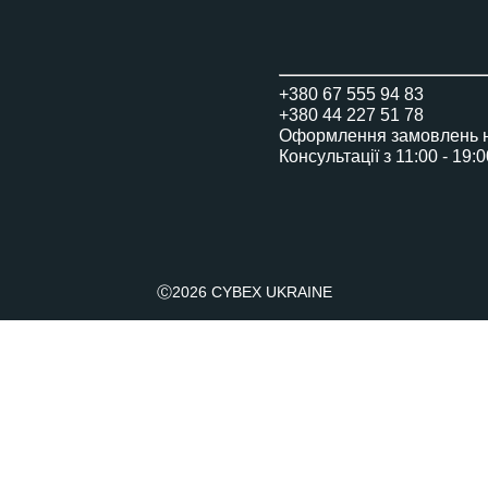
Візочок Libelle
для подорожей з малюками від 6 місяців
+380 67 555 94 83
+380 44 227 51 78
Візочок Agis
Оформлення замовлень на
Консультації з 11:00 - 19:
Візочок для подорожей
Візок Melio Carbon
з 6 місяців до 4 років
Ⓒ2026 CYBEX UKRAINE
Люлька Cybex Melio
від народження до 6 місяців