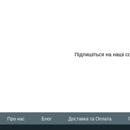
Всi візочки Platinum
Підпишіться на наші с
Про нас
Блог
Доставка та Оплата