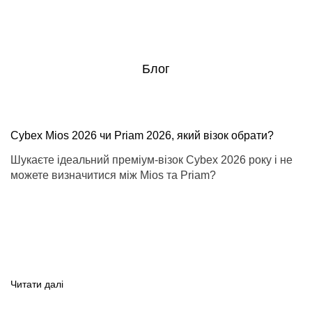
Автокрісло Cloud G i-Size
Шасі Priam & каркас Style Collection
від народження до 1 року
від народження до 4 років
Блог
Автокрісло Cybex Cloud G3
Люлька складана Priam Style Collection
від народження до 12 місяців
від народження до 6 місяців
Cybex Mios 2026 чи Priam 2026, який візок обрати?
Шукаєте ідеальний преміум-візок Cybex 2026 року і не
Автокрісло Sirona G i-Size
можете визначитися між Mios та Priam?
Текстиль для прогулянкового блоку Priam Style
від 3 місяців
від народження до 4 років
Автокрісло Cybex Sirona G3
Візочок Coya 2026
від 3 місяців до 4 років
для подорожей, від народження
Читати далі