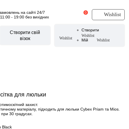
амовлень на сайті 24/7
0
Wishlist
 11:00 - 19:00 без вихідних
Створити
Створити свій
Wishlist
візок
Wishlist
Мій
Wishlist
суари для візочків
CYBEX Urban Mobility
уари літні
и
вики
 сітка для люльки
ери
тери
отимоскітний захист.
тичному матеріалу, підходить для люльки Cybex Priam та Mios.
аксесуари
при 30 градусах.
 для ніг
 Black