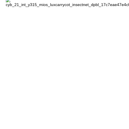
CYBEX CAR від Jeremy Scott
Всi автокрісла Platinum