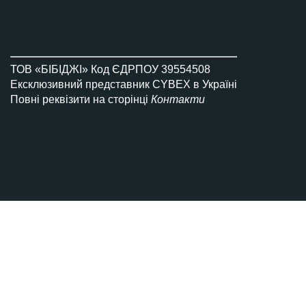
Всi автокрісла Gold
ТОВ «БІБІДЖІ» Код ЄДРПОУ 39554508
Ексклюзивний представник CYBEX в Україні
Повні реквізити на сторінці
Контакти