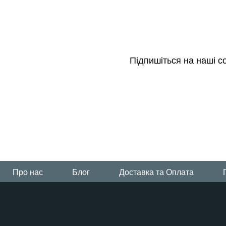
Підпишіться на наші с
Всi візочки Platinum
Про нас
Блог
Доставка та Оплата