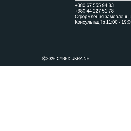
Візочок Libelle
+380 67 555 94 83
+380 44 227 51 78
для подорожей з малюками від 6 місяців
Оформлення замовлень на
Консультації з 11:00 - 19:
Візочок Agis
Візочок для подорожей
Ⓒ2026 CYBEX UKRAINE
Візок Melio Carbon
з 6 місяців до 4 років
Люлька Cybex Melio
від народження до 6 місяців