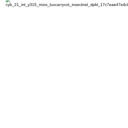
Всi автокрісла Platinum