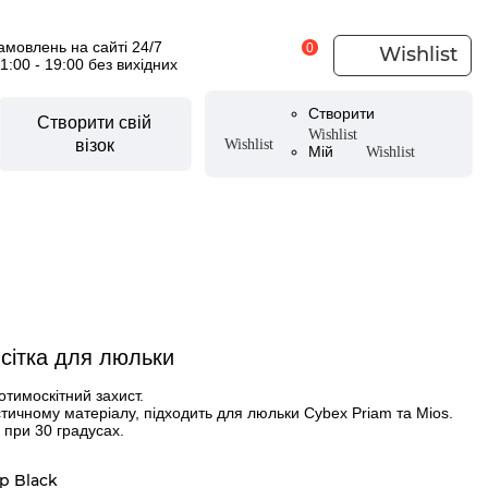
мовлень на сайті 24/7
0
Wishlist
11:00 - 19:00 без вихідних
Створити
Створити свій
Wishlist
візок
Wishlist
Мій
Wishlist
есуари для візочків
CYBEX Urban Mobility
уари літні
и
вики
CYBEX by Alec Voelkel ROCKSTAR
 сітка для люльки
ери
тери
отимоскітний захист.
тичному матеріалу, підходить для люльки Cybex Priam та Mios.
аксесуари
при 30 градусах.
 для ніг
p Black