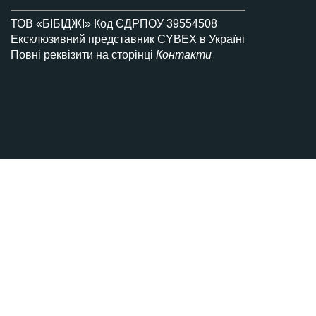
Всi автокрісла Gold
ТОВ «БІБІДЖІ» Код ЄДРПОУ 39554508
Ексклюзивний представник CYBEX в Україні
Повні реквізити на сторінці
Контакти