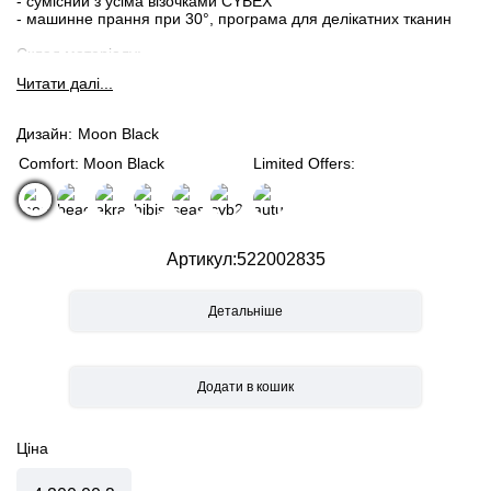
- сумісний з усіма візочками CYBEX
- машинне прання при 30°, програма для делікатних тканин
Склад матеріалу:
100% поліамід,
Читати далi...
наповнювач: 75% перероблений Thinsulate
Дизайн
Moon Black
Comfort: Moon Black
Limited Offers:
Артикул
522002835
Детальніше
Ціна