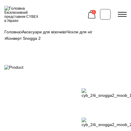
Перейти
до
основного
0
Ексклюзивний
вмісту
представник CYBEX
в Україні
Головна
Аксесуари для візочків
Чохли для ніг
Рядок
Конверт Snogga 2
навіґації