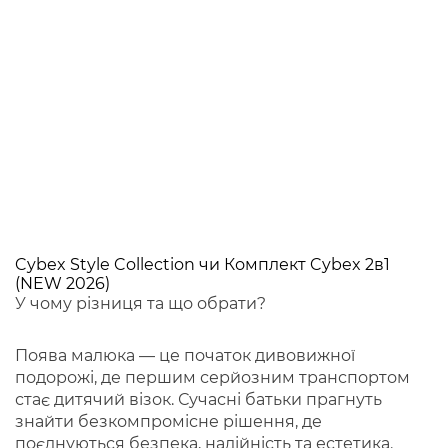
Cybex Style Collection чи Комплект Cybex 2в1
(NEW 2026)
У чому різниця та що обрати?
Поява малюка — це початок дивовижної
подорожі, де першим серйозним транспортом
стає дитячий візок. Сучасні батьки прагнуть
знайти безкомпромісне рішення, де
поєднуються безпека, надійність та естетика.