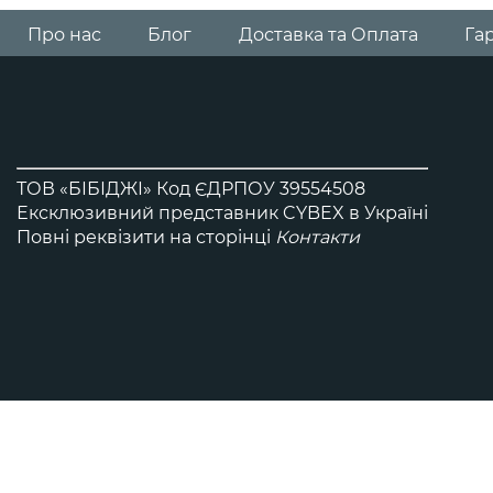
Всi автокрісла Gold
Про нас
Блог
Доставка та Оплата
Гар
ТОВ «БІБІДЖІ» Код ЄДРПОУ 39554508
Ексклюзивний представник CYBEX в Україні
Повні реквізити на сторінці
Контакти