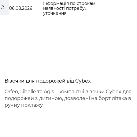
Інформація по строкам
 ₴
06.08.2026
наявності потребує
уточнення
le
Візочки для подорожей від Cybex
Orfeo, Libelle та Agis - компактні візочки Cybex для
подорожей з дитиною, дозволені на борт літака в
ручну поклажу.