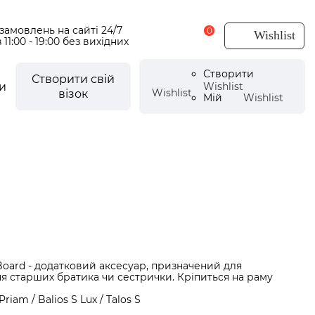
амовлень на сайті 24/7
0
Wishlist
 11:00 - 19:00 без вихідних
Створити
Створити свій
и
Wishlist
Wishlist
візок
Мій
Wishlist
есуари для візочків
CYBEX Urban Mobility
есуари літні
мки
щовики
CYBEX by Alec Voelkel ROCKSTAR
мпери
аптери
Board - додатковий аксесуар, призначений для
e
і аксесуари
я старших братика чи сестрички. Кріпиться на раму
ли для ніг
riam / Balios S Lux / Talos S