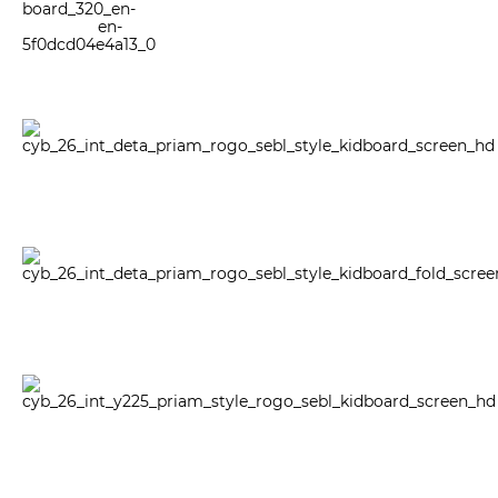
Всi автокрісла Platinum