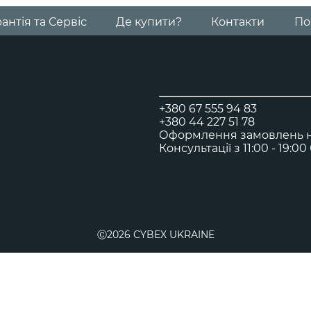
Візочок Libelle
антія та Сервіс
Де купити?
Контакти
По
для подорожей з малюками від 6 місяців
Візочок Agis
Візочок для подорожей
+380 67 555 94 83
+380 44 227 51 78
Оформлення замовлень на
Консультації з 11:00 - 19:0
Візок Melio Carbon
з 6 місяців до 4 років
Люлька Cybex Melio
Ⓒ2026 CYBEX UKRAINE
від народження до 6 місяців