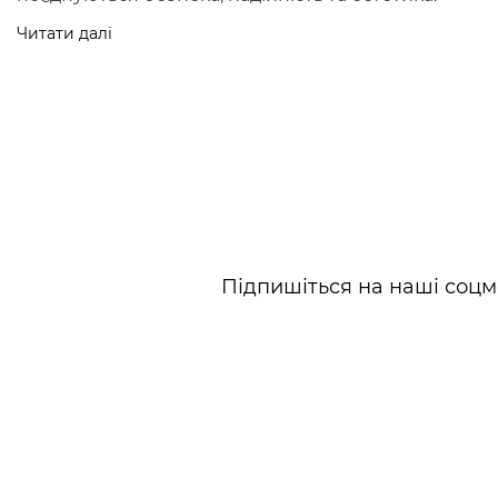
Читати далі
Всi візочки Platinum
Підпишіться на наші соцм