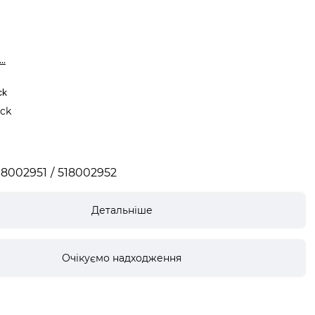
..
ck
ack
18002951
518002952
Детальніше