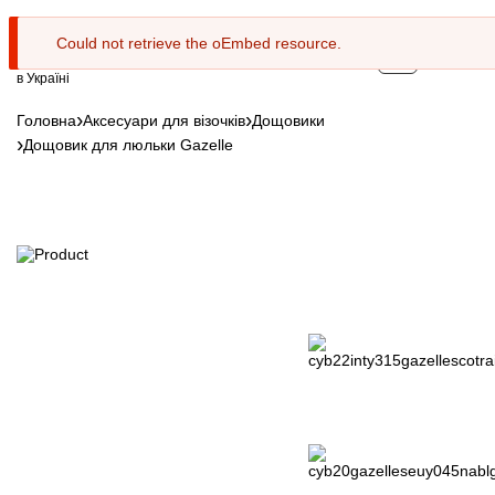
Перейти
до
Could not retrieve the oEmbed resource.
основного
Повідомлення
0
Ексклюзивний
вмісту
представник CYBEX
про
в Україні
помилку
Головна
Аксесуари для візочків
Дощовики
Рядок
Дощовик для люльки Gazelle
навіґації