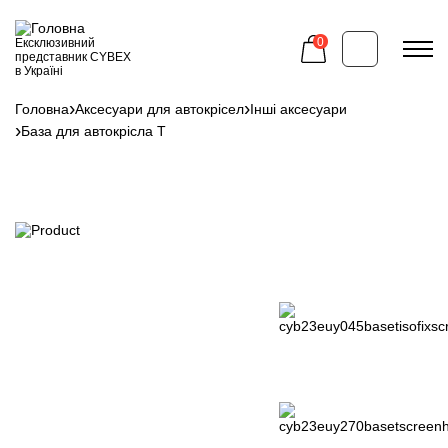
Перейти
до
основного
0
Ексклюзивний
вмісту
представник CYBEX
в Україні
Головна
Аксесуари для автокрісел
Інші аксесуари
Рядок
База для автокрісла T
навіґації