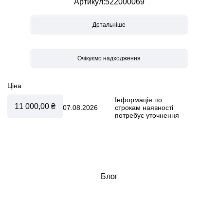
Cloud T i-Size
Артикул
522000069
Cloud Z2 i-Size
Sirona T i-Size
Sirona Z2 i-Size
Детальніше
Ціна
Інформація по
11 000,00 ₴
07.08.2026
строкам наявності
потребує уточнення
Блог