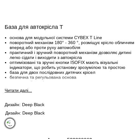
База для автокрісла T
основа для модульної системи CYBEX T Line
поворотний механізм 180° - 360 °, розміщує крісло обличчям
вперед або проти руху автомобіля
практичний і зручний поворотний механізм дозволяє дитині
легко сідати і виходити з автокрісла
оптимізовані та зручні кнопки ISOFIX мають візуальні
індикатори, що робить установку зрозумілою та простою
база для двох послідовних дитячих крісел
безпечна та регульована основа
додатковий комфорт
Читати далi...
Вік:
- від народження до приблизно 12 місяців - у поєднанні з Cloud
Дизайн
Deep Black
T i-Size або Cloud Z2 i-Size
- від народження до приблизно 4 років - у поєднанні з Sirona T
Дизайн: Deep Black
i-Size або Sirona Z2 i-Size
Стандарт затвердження: UN R129/03 i-Size.
Сумісність з кріслами: