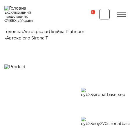
Перейти
до
основного
0
Ексклюзивний
вмісту
представник
CYBEX в Україні
Головна
Автокрісла
Лінійка Platinum
Рядок
Автокрісло Sirona T
навіґації