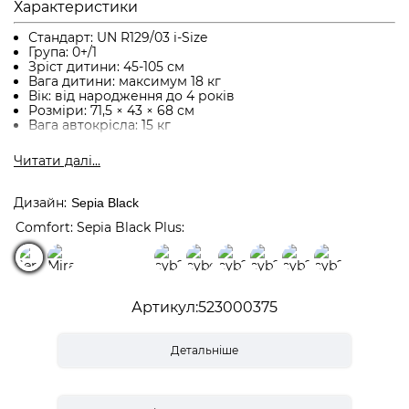
Характеристики
Стандарт: UN R129/03 i-Size
Група: 0+/1
Зріст дитини: 45-105 см
Вага дитини: максимум 18 кг
Вік: від народження до 4 років
Розміри: 71,5 × 43 × 68 см
Вага автокрісла: 15 кг
Читати далi...
Функції
Обертання 360° для легкої посадки дитини та
Дизайн
Sepia Black
перемикання між положеннями спиною/обличчям
вперед
Comfort: Sepia Black
Plus:
5 положень нахилу спинки для комфортного сну —
регулюється однією рукою
12 положень підголівника для адаптації під зростання
дитини від народження до 4 років
Всебічна система вентиляції для комфортної
Артикул
523000375
температури в будь-яку пору року
Подорож спиною вперед від народження до 105 см
(рекомендовано якомога довше)
Детальніше
Можливість повороту обличчям вперед від 76 см та
15 місяців
Інтегрований лінійний захист від бокового удару
(L.S.P.)